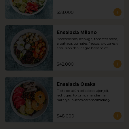
feta, aceitunas verdes, tomates, cebolla 
roja, pimentón, pepino cohombro con 
nuestra deliciosa salsa griega.
$58.000
Ensalada Milano
Bocconcinos, lechuga, tomates secos, 
albahaca, tomates frescos, crutones y 
emulsión de vinagre balsámico.
$42.000
Ensalada Osaka
Filete de atún sellado de ajonjolí, 
lechugas, toronja, mandarina, 
naranja, nueces caramelizadas y 
emulsión de vinagre balsámico.
$48.000