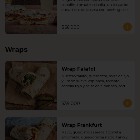
cebollin, tomate, cebolla, un toque de 
encurtidos de la casa con pechuga de 
pollo y tocineta, chips, sopa del día y 
jugo del día
$66.000
Wraps
Wrap Falafel
Nuestro falafel, queso feta, salsa de ajo 
y limón suave, espinaca, tomate, 
cebolla roja y salsa de albahaca, tortilla 
de trigo.
$39.000
Wrap Frankfurt
Pavo, queso mozzarella, tocineta 
ahumada, queso crema napolitano y 