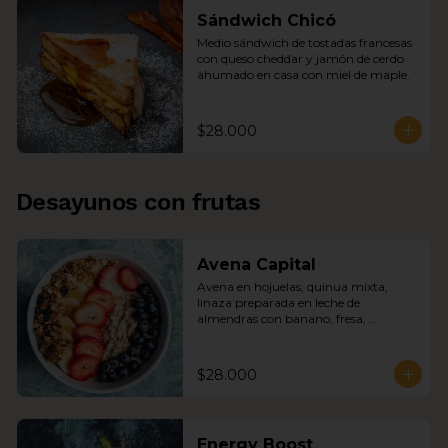
Sándwich Chicó
Medio sándwich de tostadas francesas 
con queso cheddar y jamón de cerdo 
ahumado en casa con miel de maple.
$28.000
Desayunos con frutas
Avena Capital
Avena en hojuelas, quinua mixta, 
linaza preparada en leche de 
almendras con banano, fresa, 
arándanos, granola de la casa y miel 
de abejas.
$28.000
Energy Boost