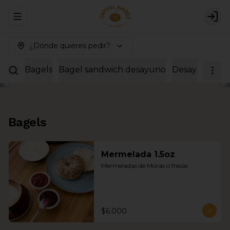
Abrir menu de navegación
Logi
¿Dónde quieres pedir?
Bagels
Bagel sandwich desayuno
Desayunos co
Bagels
Mermelada 1.5oz
Mermeladas de Moras o fresas
$6.000