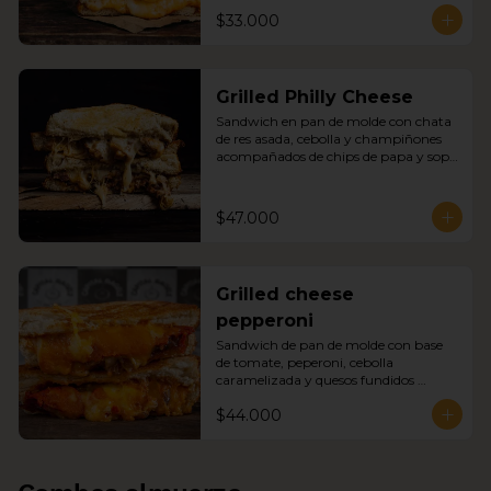
de papa y sopa del día
$33.000
Grilled Philly Cheese
Sandwich en pan de molde con chata 
de res asada, cebolla y champiñones 
acompañados de chips de papa y sopa 
del día
$47.000
Grilled cheese
pepperoni
Sandwich de pan de molde con base 
de tomate, peperoni, cebolla 
caramelizada y quesos fundidos 
acompañado de chips de papa y sopa 
$44.000
del día