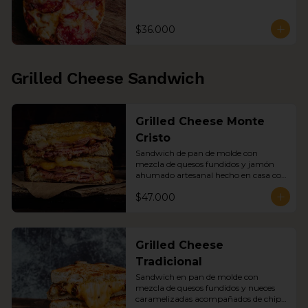
$36.000
Grilled Cheese Sandwich
Grilled Cheese Monte
Cristo
Sandwich de pan de molde con 
mezcla de quesos fundidos y jamón 
ahumado artesanal hecho en casa con 
nueces caramelizadas acompañado 
$47.000
con chips de papa y sopa del día
Grilled Cheese
Tradicional
Sandwich en pan de molde con 
mezcla de quesos fundidos y nueces 
caramelizadas acompañados de chips 