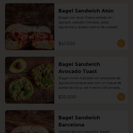
Bagel Sandwich Atún
Bagel con atún fresco sellado en 
ajonjolí, cebolla morada, salsa 
agridulce y queso crema de wasabi.
$41.000
Bagel Sandwich
Avocado Toast
Bagel mixto tostado con ensalada de 
aguacate preparada con un toque de 
aceite de oliva, sal marina ahumada, 
pimienta negra, semillas de girasol y 
$30.000
germinados.
Bagel Sandwich
Barcelona
Jamón serrano español, bagel 