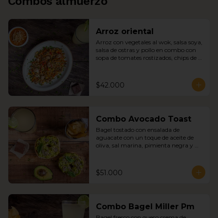
Combos almuerzo
Arroz oriental
Arroz con vegetales al wok, salsa soya, 
salsa de ostras y pollo en combo con 
sopa de tomates rostizados, chips de 
papa y sopa del día
$42.000
Combo Avocado Toast
Bagel tostado con ensalada de 
aguacate con un toque de aceite de 
oliva, sal marina, pimienta negra y 
semillas de girasol combo con sopa del 
día, chips de papa y jugo del día
$51.000
Combo Bagel Miller Pm
Bagel fresco con queso crema de 