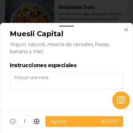
Ensalada Oslo
Salmón ahumado, lechugas, tomate, 
zanahoria, brócoli, croutones, maíz 
tierno, aguacate y mayonesa de la 
casa.
Muesli Capital
$53.000
Yogurt natural, mezcla de cereales, fresas,
banano y miel.
Ensalada Roma
Instrucciones especiales
Pollo, lechugas, tomates, raíces chinas, 
manzana verde, croutones, aceitunas 
verdes, maní, emulsión de vinagre 
balsámico y vinagreta de panela y 
jengibre.
$42.000
Ensalada Santo Domingo
Pollo, lechuga, mango, manzana 
Agregar
$32.000
verde, nueces caramelizadas, ajonjolí y 
emulsión de vinagre balsámico.