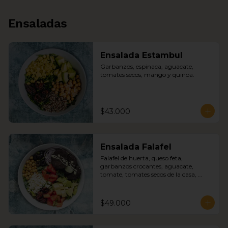
Ensaladas
Ensalada Estambul
Garbanzos, espinaca, aguacate, 
tomates secos, mango y quinoa.
$43.000
Ensalada Falafel
Falafel de huerta, queso feta, 
garbanzos crocantes, aguacate, 
tomate, tomates secos de la casa, 
aceitunas negras, cebolla morada 
sobre mix de lechugas con nuestra 
mayonesa de albahaca y feta.
$49.000