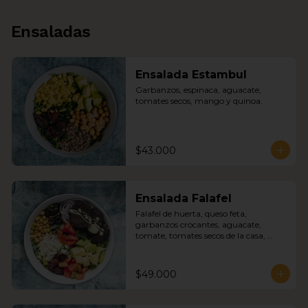
Ensaladas
Ensalada Estambul
Garbanzos, espinaca, aguacate, 
tomates secos, mango y quinoa.
$43.000
Ensalada Falafel
Falafel de huerta, queso feta, 
garbanzos crocantes, aguacate, 
tomate, tomates secos de la casa, 
aceitunas negras, cebolla morada 
sobre mix de lechugas con nuestra 
mayonesa de albahaca y feta.
$49.000