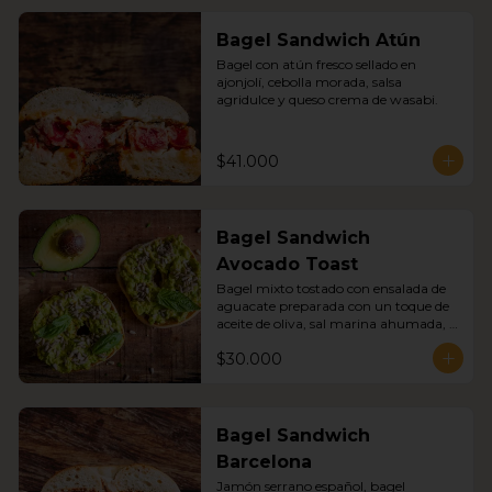
Bagel Sandwich Atún
Bagel con atún fresco sellado en 
ajonjolí, cebolla morada, salsa 
agridulce y queso crema de wasabi.
$41.000
Bagel Sandwich
Avocado Toast
Bagel mixto tostado con ensalada de 
aguacate preparada con un toque de 
aceite de oliva, sal marina ahumada, 
pimienta negra, semillas de girasol y 
$30.000
germinados.
Bagel Sandwich
Barcelona
Jamón serrano español, bagel 