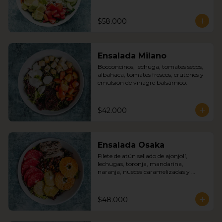
feta, aceitunas verdes, tomates, cebolla 
roja, pimentón, pepino cohombro con 
nuestra deliciosa salsa griega.
$58.000
Ensalada Milano
Bocconcinos, lechuga, tomates secos, 
albahaca, tomates frescos, crutones y 
emulsión de vinagre balsámico.
$42.000
Ensalada Osaka
Filete de atún sellado de ajonjolí, 
lechugas, toronja, mandarina, 
naranja, nueces caramelizadas y 
emulsión de vinagre balsámico.
$48.000