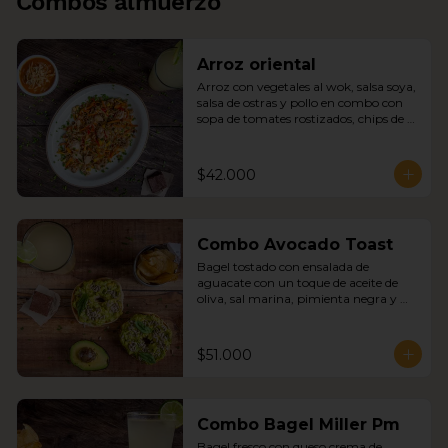
Combos almuerzo
Arroz oriental
Arroz con vegetales al wok, salsa soya, 
salsa de ostras y pollo en combo con 
sopa de tomates rostizados, chips de 
papa y sopa del día
$42.000
Combo Avocado Toast
Bagel tostado con ensalada de 
aguacate con un toque de aceite de 
oliva, sal marina, pimienta negra y 
semillas de girasol combo con sopa del 
día, chips de papa y jugo del día
$51.000
Combo Bagel Miller Pm
Bagel fresco con queso crema de 