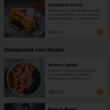
Sándwich Chicó
Medio sándwich de tostadas francesas 
con queso cheddar y jamón de cerdo 
ahumado en casa con miel de maple.
$28.000
Desayunos con frutas
Avena Capital
Avena en hojuelas, quinua mixta, 
linaza preparada en leche de 
almendras con banano, fresa, 
arándanos, granola de la casa y miel 
de abejas.
$28.000
Energy Boost