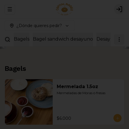
Abrir menu de navegación
Logi
¿Dónde quieres pedir?
Bagels
Bagel sandwich desayuno
Desayunos co
Bagels
Mermelada 1.5oz
Mermeladas de Moras o fresas
$6.000