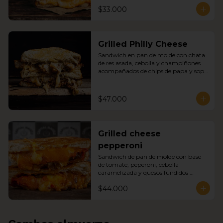
de papa y sopa del día
$33.000
Grilled Philly Cheese
Sandwich en pan de molde con chata 
de res asada, cebolla y champiñones 
acompañados de chips de papa y sopa 
del día
$47.000
Grilled cheese
pepperoni
Sandwich de pan de molde con base 
de tomate, peperoni, cebolla 
caramelizada y quesos fundidos 
acompañado de chips de papa y sopa 
$44.000
del día