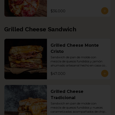
$36.000
Grilled Cheese Sandwich
Grilled Cheese Monte
Cristo
Sandwich de pan de molde con 
mezcla de quesos fundidos y jamón 
ahumado artesanal hecho en casa con 
nueces caramelizadas acompañado 
$47.000
con chips de papa y sopa del día
Grilled Cheese
Tradicional
Sandwich en pan de molde con 
mezcla de quesos fundidos y nueces 
caramelizadas acompañados de chips 