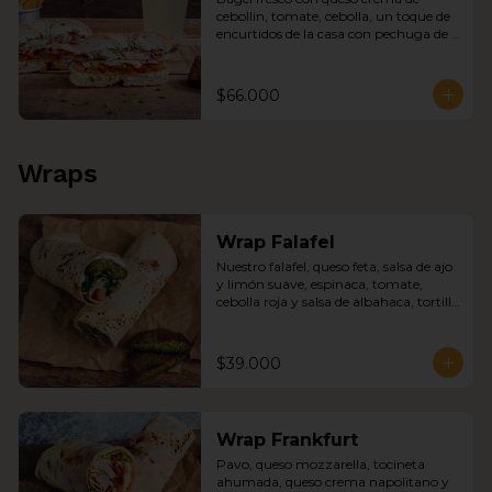
cebollin, tomate, cebolla, un toque de 
encurtidos de la casa con pechuga de 
pollo y tocineta, chips, sopa del día y 
jugo del día
$66.000
Wraps
Wrap Falafel
Nuestro falafel, queso feta, salsa de ajo 
y limón suave, espinaca, tomate, 
cebolla roja y salsa de albahaca, tortilla 
de trigo.
$39.000
Wrap Frankfurt
Pavo, queso mozzarella, tocineta 
ahumada, queso crema napolitano y 