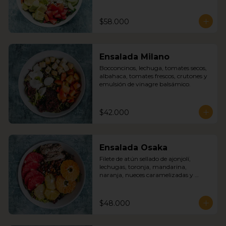
feta, aceitunas verdes, tomates, cebolla 
roja, pimentón, pepino cohombro con 
nuestra deliciosa salsa griega.
$58.000
Ensalada Milano
Bocconcinos, lechuga, tomates secos, 
albahaca, tomates frescos, crutones y 
emulsión de vinagre balsámico.
$42.000
Ensalada Osaka
Filete de atún sellado de ajonjolí, 
lechugas, toronja, mandarina, 
naranja, nueces caramelizadas y 
emulsión de vinagre balsámico.
$48.000