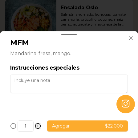
Ensalada Oslo
Salmón ahumado, lechugas, tomate, 
zanahoria, brócoli, croutones, maíz 
tierno, aguacate y mayonesa de la 
casa.
MFM
$53.000
Mandarina, fresa, mango.
Ensalada Roma
Instrucciones especiales
Pollo, lechugas, tomates, raíces chinas, 
manzana verde, croutones, aceitunas 
verdes, maní, emulsión de vinagre 
balsámico y vinagreta de panela y 
jengibre.
$42.000
Ensalada Santo Domingo
Pollo, lechuga, mango, manzana 
Agregar
$22.000
verde, nueces caramelizadas, ajonjolí y 
emulsión de vinagre balsámico.