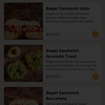
Bagel Sandwich Atún
Bagel con atún fresco sellado en 
ajonjolí, cebolla morada, salsa 
agridulce y queso crema de wasabi.
$41.000
Bagel Sandwich
Avocado Toast
Bagel mixto tostado con ensalada de 
aguacate preparada con un toque de 
aceite de oliva, sal marina ahumada, 
pimienta negra, semillas de girasol y 
$30.000
germinados.
Bagel Sandwich
Barcelona
Jamón serrano español, bagel 