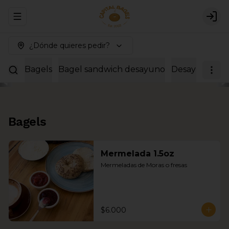
Abrir menu de navegación
Logi
¿Dónde quieres pedir?
Bagels
Bagel sandwich desayuno
Desayunos co
Bagels
Mermelada 1.5oz
Mermeladas de Moras o fresas
$6.000