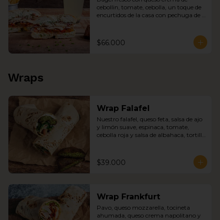
cebollin, tomate, cebolla, un toque de 
encurtidos de la casa con pechuga de 
pollo y tocineta, chips, sopa del día y 
jugo del día
$66.000
Wraps
Wrap Falafel
Nuestro falafel, queso feta, salsa de ajo 
y limón suave, espinaca, tomate, 
cebolla roja y salsa de albahaca, tortilla 
de trigo.
$39.000
Wrap Frankfurt
Pavo, queso mozzarella, tocineta 
ahumada, queso crema napolitano y 