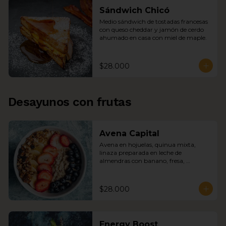
Sándwich Chicó
Medio sándwich de tostadas francesas 
con queso cheddar y jamón de cerdo 
ahumado en casa con miel de maple.
$28.000
Desayunos con frutas
Avena Capital
Avena en hojuelas, quinua mixta, 
linaza preparada en leche de 
almendras con banano, fresa, 
arándanos, granola de la casa y miel 
de abejas.
$28.000
Energy Boost