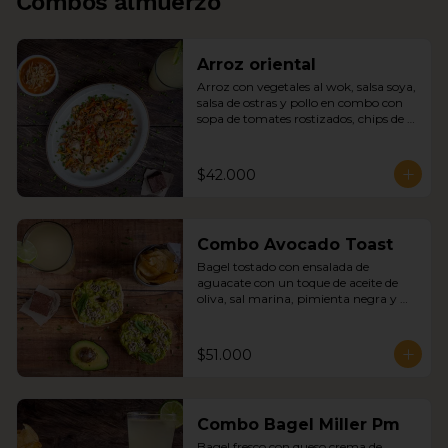
Combos almuerzo
Arroz oriental
Arroz con vegetales al wok, salsa soya, 
salsa de ostras y pollo en combo con 
sopa de tomates rostizados, chips de 
papa y sopa del día
$42.000
Combo Avocado Toast
Bagel tostado con ensalada de 
aguacate con un toque de aceite de 
oliva, sal marina, pimienta negra y 
semillas de girasol combo con sopa del 
día, chips de papa y jugo del día
$51.000
Combo Bagel Miller Pm
Bagel fresco con queso crema de 