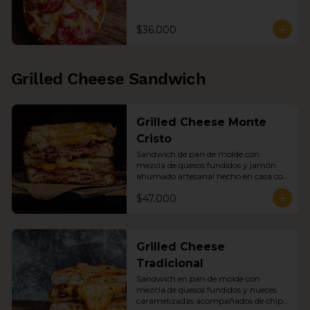
$36.000
Grilled Cheese Sandwich
Grilled Cheese Monte
Cristo
Sandwich de pan de molde con 
mezcla de quesos fundidos y jamón 
ahumado artesanal hecho en casa con 
nueces caramelizadas acompañado 
$47.000
con chips de papa y sopa del día
Grilled Cheese
Tradicional
Sandwich en pan de molde con 
mezcla de quesos fundidos y nueces 
caramelizadas acompañados de chips 