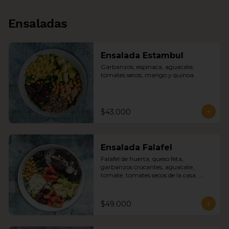
Ensaladas
Ensalada Estambul
Garbanzos, espinaca, aguacate, 
tomates secos, mango y quinoa.
$43.000
Ensalada Falafel
Falafel de huerta, queso feta, 
garbanzos crocantes, aguacate, 
tomate, tomates secos de la casa, 
aceitunas negras, cebolla morada 
sobre mix de lechugas con nuestra 
mayonesa de albahaca y feta.
$49.000