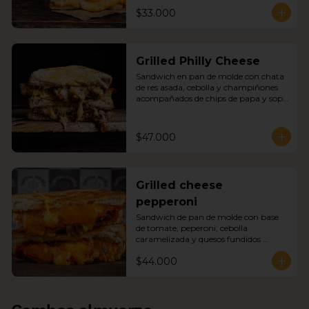
de papa y sopa del día
$33.000
Grilled Philly Cheese
Sandwich en pan de molde con chata 
de res asada, cebolla y champiñones 
acompañados de chips de papa y sopa 
del día
$47.000
Grilled cheese
pepperoni
Sandwich de pan de molde con base 
de tomate, peperoni, cebolla 
caramelizada y quesos fundidos 
acompañado de chips de papa y sopa 
$44.000
del día